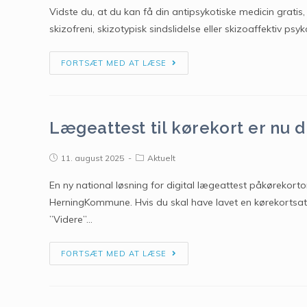
Vidste du, at du kan få din antipsykotiske medicin gratis,
skizofreni, skizotypisk sindslidelse eller skizoaffektiv psy
FORTSÆT MED AT LÆSE
Lægeattest til kørekort er nu d
11. august 2025
Aktuelt
En ny national løsning for digital lægeattest påkørekorto
HerningKommune. Hvis du skal have lavet en kørekortsat
”Videre”…
FORTSÆT MED AT LÆSE