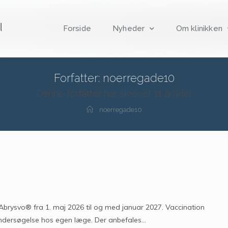
Forside
Nyheder
Om klinikken
Forfatter:
noerregade10
Denne forfatter har skrevet 11 artikler
noerregade10
 Abrysvo® fra 1. maj 2026 til og med januar 2027. Vaccination
sundersøgelse hos egen læge. Der anbefales…